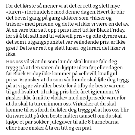
For det første så mener vi at det er rett og slett mye
«lureri» i forbindelse med denne dagen. Hvert år blir
det bevist gang på gang aktører som «fikser og
trikser» med prisene, og dette vil ikke vi være en del av.
At en vare blir satt opp i pris i kort tid før Black Friday,
for så å bli satt ned til «ellevill pris» og ofte dyrere enn
det som i utgangspunktet var veiledende pris, er Ikke
greit! Dette er rett og slett lureri, og lureri, det liker vi
ikke.
Hos oss vil vi at du som kunde skal kunne føle deg
trygg på at den varen du kjøpte uken før, eller dagen
før Black Friday ikke kommer på «ellevill, knallgul
pris». Vi ønsker at du som vår kunde skal føle deg trygg
på at vi gjør vår aller beste for å tilby de beste varene,
til god kvalitet, til riktig pris hele året igjennom. Vi
ønsker ikke å måtte «lokke» med nedprisede varer for
at du skal ta turen innom oss. Vi ønsker at du skal
komme til oss fordi du føler deg trygg på at hos oss blir
du ivaretatt på den beste måten uansett om du skal
kjøpe et par sokker, julegaver til alle 8 barnebarna
eller bare ønsker å ta en titt og en prat.