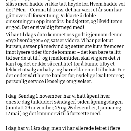
slåss med, hadde vi ikke tatt høyde for. Hvem hadde vel
det? Men – Corona til tross, det har vært et år som har
gått over all forventning. Vi klarte å doble
omsetningen opp imot års-budsjettet, og likviditeten
er god. Det er vi veldig fornøyd med!
Vi har til dags dato kommet oss godt igjennom denne
«nye hverdagen» og satser videre. Vi har peilet ut
kursen, satser på medvind og setter stø kurs fremover
imot lysere tider (for de kommer – det kan bare ta litt
tid ser de ut til..), og i mellomtiden skal vi gjøre det vi
kan ( og
det
er ikke så rent lite) for å kunne tilby et
lekkert utvalg av baby- og barneklær med tilbehør. For
det er det vårt hjerte banker for; nydelige kvaliteter og
personlig service i koselige omgivelser.
I dag, Søndag 1. november, har vi hatt åpent hver
eneste dag (inkludert søndager) siden åpningsdagen
(unntatt 29 november, 25 og 26 desember, 1 januar og
17.mai ) og det kommer vi til å fortsette med.
I dag har vi 1 års dag, men vi har allerede feiret i flere