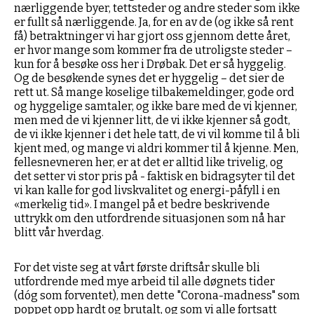
nærliggende byer, tettsteder og andre steder som ikke
er fullt så nærliggende. Ja, for en av de (og ikke så rent
få) betraktninger vi har gjort oss gjennom dette året,
er hvor mange som kommer fra de utroligste steder –
kun for å besøke oss her i Drøbak. Det er så hyggelig.
Og de besøkende synes det er hyggelig – det sier de
rett ut. Så mange koselige tilbakemeldinger, gode ord
og hyggelige samtaler, og ikke bare med de vi kjenner,
men med de vi kjenner litt, de vi ikke kjenner så godt,
de vi ikke kjenner i det hele tatt, de vi vil komme til å bli
kjent med, og mange vi aldri kommer til å kjenne. Men,
fellesnevneren her, er at det er alltid like trivelig, og
det setter vi stor pris på - faktisk en bidragsyter til det
vi kan kalle for god livskvalitet og energi-påfyll i en
«merkelig tid». I mangel på et bedre beskrivende
uttrykk om den utfordrende situasjonen som nå har
blitt vår hverdag.
For det viste seg at vårt første driftsår skulle bli
utfordrende med mye arbeid til alle døgnets tider
(dóg som forventet), men dette "Corona-madness" som
poppet opp hardt og brutalt, og som vi alle fortsatt