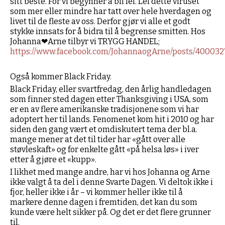
sitt beste. For vi begynner å bli lei. Lei dette viruset
som mer eller mindre har tatt over hele hverdagen og
livet til de fleste av oss. Derfor gjør vi alle et godt
stykke innsats for å bidra til å begrense smitten. Hos
Johanna❤Arne tilbyr vi TRYGG HANDEL;
https://www.facebook.com/JohannaogArne/posts/400032
Også kommer Black Friday.
Black Friday, eller svartfredag, den årlig handledagen
som finner sted dagen etter Thanksgiving i USA, som
er en av flere amerikanske tradisjonene som vi har
adoptert her til lands. Fenomenet kom hit i 2010 og har
siden den gang vært et omdiskutert tema der bl.a.
mange mener at det til tider har «gått over alle
støvleskaft» og for enkelte gått «på helsa løs» i iver
etter å gjøre et «kupp».
I likhet med mange andre, har vi hos Johanna og Arne
ikke valgt å ta del i denne Svarte Dagen. Vi deltok ikke i
fjor, heller ikke i år – vi kommer heller ikke til å
markere denne dagen i fremtiden, det kan du som
kunde være helt sikker på. Og det er det flere grunner
til.