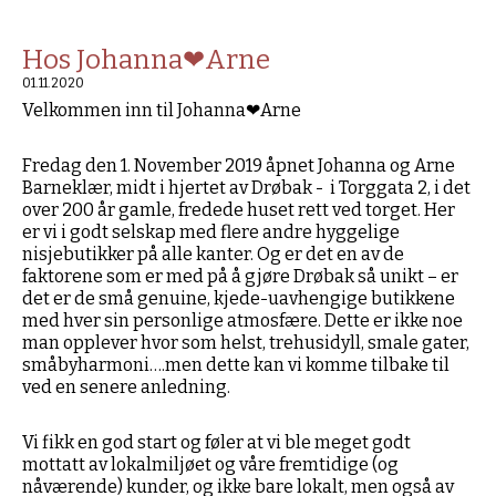
Hos Johanna❤Arne
01.11.2020
Velkommen inn til Johanna❤Arne
Fredag den 1. November 2019 åpnet Johanna og Arne
Barneklær, midt i hjertet av Drøbak - i Torggata 2, i det
over 200 år gamle, fredede huset rett ved torget. Her
er vi i godt selskap med flere andre hyggelige
nisjebutikker på alle kanter. Og er det en av de
faktorene som er med på å gjøre Drøbak så unikt – er
det er de små genuine, kjede-uavhengige butikkene
med hver sin personlige atmosfære. Dette er ikke noe
man opplever hvor som helst, trehusidyll, smale gater,
småbyharmoni….men dette kan vi komme tilbake til
ved en senere anledning.
Vi fikk en god start og føler at vi ble meget godt
mottatt av lokalmiljøet og våre fremtidige (og
nåværende) kunder, og ikke bare lokalt, men også av