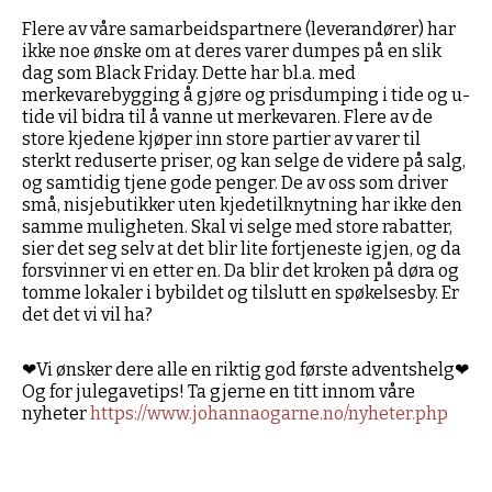
Flere av våre samarbeidspartnere (leverandører) har
ikke noe ønske om at deres varer dumpes på en slik
dag som Black Friday. Dette har bl.a. med
merkevarebygging å gjøre og prisdumping i tide og u-
tide vil bidra til å vanne ut merkevaren. Flere av de
store kjedene kjøper inn store partier av varer til
sterkt reduserte priser, og kan selge de videre på salg,
og samtidig tjene gode penger. De av oss som driver
små, nisjebutikker uten kjedetilknytning har ikke den
samme muligheten. Skal vi selge med store rabatter,
sier det seg selv at det blir lite fortjeneste igjen, og da
forsvinner vi en etter en. Da blir det kroken på døra og
tomme lokaler i bybildet og tilslutt en spøkelsesby. Er
det det vi vil ha?
❤Vi ønsker dere alle en riktig god første adventshelg❤
Og for julegavetips! Ta gjerne en titt innom våre
nyheter
https://www.johannaogarne.no/nyheter.php