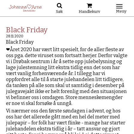
Meny
Søk
Handlekurv
Black Friday
28.11.2020
Black Friday
❤Året 2020 har vært litt spesielt, for de aller fleste av
oss pga. dette viruset som fortsatt herjer. Derfor valgte
vi i Drøbak sentrum i år å sette opp julebelysning og
lage julestemning litt ekstra tidlig enn det som har
vært vanlig forhenværende år. I tillegg har vi
oppfordret alle til å starte julehandelen litt tidligere,
da tanken på alle som skal ut samtidig i desember på
julegavejakt ikke er helt forenlig med den situasjonen
vi befinner oss i omdagen. Store menneskemengder
er noe vi skal forsøke å unngå.
Vi nærmer oss den første søndagen i advent, og hos
oss har det allerede gått med en hel del meter med
julepapir – for folk har vært flinke - mange har starter
julehandelen ekstra tidlig i år – tatt ansvar og gjort