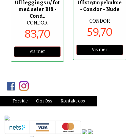
Ull leggings u/ fot
Ullstrømpebukse
med seler Blå -
- Condor - Nude
Cond..
CONDOR
CONDOR
59,70
83,70
Vis mer
Vis mer
Forside
Om Oss
Kontakt oss