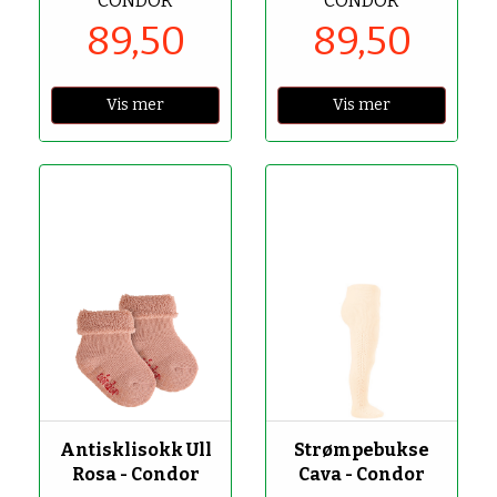
CONDOR
CONDOR
89,50
89,50
Vis mer
Vis mer
-50%
-50%
Antisklisokk Ull
Strømpebukse
Rosa - Condor
Cava - Condor