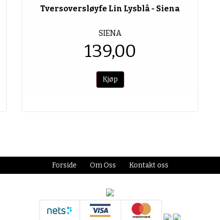
Tversoversløyfe Lin Lysblå - Siena
SIENA
139,00
Forside
Om Oss
Kontakt oss